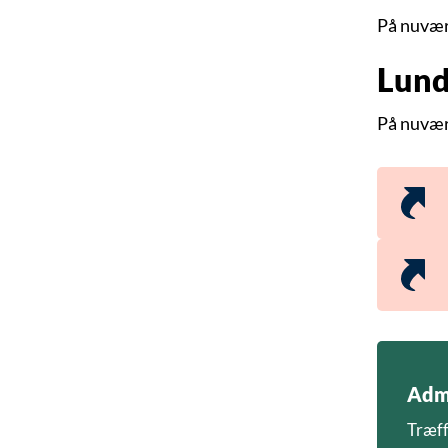
På nuvær
Lun
På nuvær
Admi
Træff