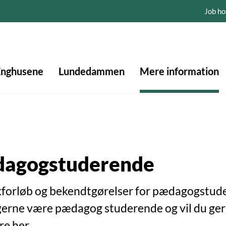
Job ho
Enghusene
Lundedammen
Mere information
agogstuderende
kforløb og bekendtgørelser for pædagogstud
gerne være pædagog studerende og vil du gern
re her.