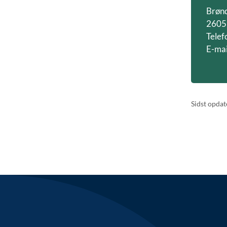
Brøn
2605
Telef
E-mai
Sidst opdat