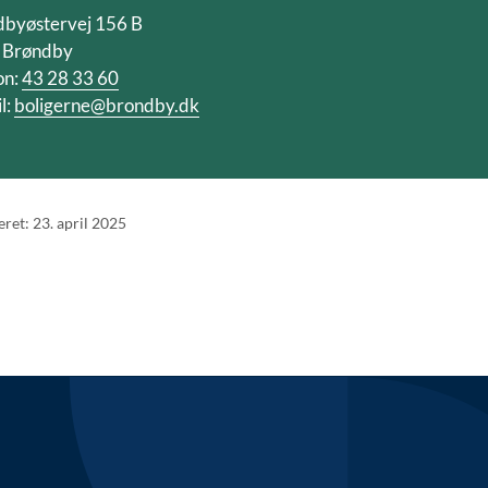
dbyøstervej 156 B
 Brøndby
on:
43 28 33 60
l:
boligerne@brondby.dk
eret: 23. april 2025