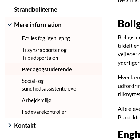
Strandboligerne
Boli
Mere information
Boligerne
Fælles faglige tilgang
tildelt 
Tilsynsrapporter og
vejleder
Tilbudsportalen
yderliger
Pædagogstuderende
Hver læn
Social- og
udfordri
sundhedsassistentelever
tilknyttet
Arbejdsmiljø
Alle elev
Fødevarekontroller
Praktikf
Kontakt
Engh