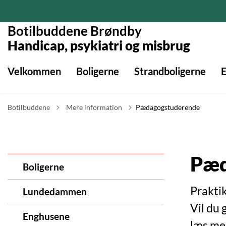
Botilbuddene Brøndby
Handicap, psykiatri og misbrug
Velkommen
Boligerne
Strandboligerne
Tilbage til
Botilbuddene
Mere information
Pædagogstuderende
Pæd
Boligerne
Prakti
Lundedammen
Vil du 
Enghusene
læs me