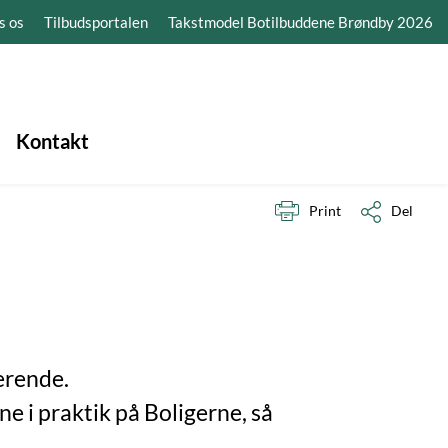
s os
Tilbudsportalen
Takstmodel Botilbuddene Brøndby 2026
Kontakt
Print
Del
erende.
e i praktik på Boligerne, så