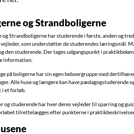
gerne og Strandboligerne
 og Strandboligerne har studerende i første, anden og tred
en vejleder, som understøtter de studerendes læringsmål. 
 og den studerende. Der tages udgangspunkt i praktikbeken
e information.
ge på boligerne har sin egen beboergruppe med dertilhør
nger. Alle huse og længere kan have pædagogstuderende og
 i et forløb.
er og studerende har hver deres vejleder til sparring og g
orløbet tilrettelægges efter punkterne i praktikbeskrivel
usene